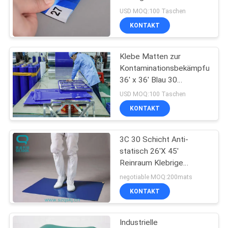
USD MOQ:100 Taschen
KONTAKT
SITEMAP
59
Schablonen-
Klebe Matten zur
PRIVACY
Kontaminationsbekämpfung
Wischer-Rolle
POLICY
36' x 36' Blau 30
Blatt/Matte
USD MOQ:100 Taschen
KONTAKT
3C 30 Schicht Anti-
43
statisch 26'X 45'
Cleanroom ESD sitzt
Reinraum Klebrige
Matten zur
negotiable MOQ:200mats
vor
Staubbekämpfung
KONTAKT
Industrielle