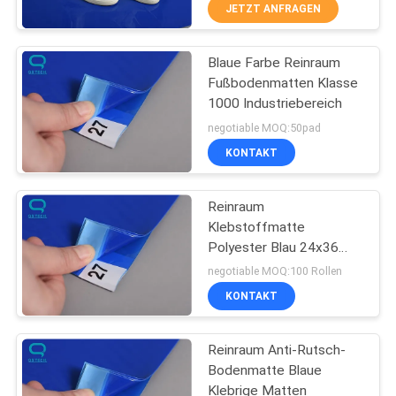
JETZT ANFRAGEN
TRETEN
Blaue Farbe Reinraum
SIE
55
Fußbodenmatten Klasse
MIT
1000 Industriebereich
klebrige Matten des
UNS
negotiable MOQ:50pad
Reinraumes
IN
KONTAKT
VERBINDUNG
Reinraum
Klebstoffmatte
NACHRICHTEN
Polyester Blau 24x36
46
Zoll Bodenmatten, 30
negotiable MOQ:100 Rollen
Stück/Blatt
Cleanroom-klebrige
FORDERN
KONTAKT
SIE
Rolle
Reinraum Anti-Rutsch-
EIN
Bodenmatte Blaue
ZITAT
Klebrige Matten