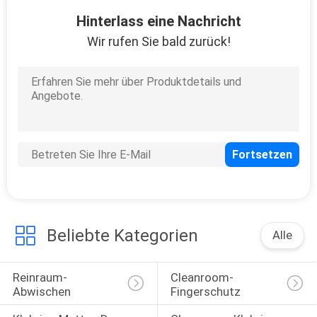
47
Hinterlass eine Nachricht
Baumwollreinigungs-
Wir rufen Sie bald zurück!
Putzlappen
15
ionisierendes
Luftgebläse
Beliebte Kategorien
Alle
Reinraum-
Cleanroom-
Abwischen
Fingerschutz
65