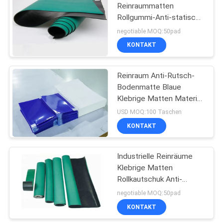
Reinraummatten
Rollgummi-Anti-statische
106
Matte
negotiable MOQ:50pad
Esd-Cleanroom-
KONTAKT
Schuhe
Reinraum Anti-Rutsch-
Bodenmatte Blaue
Klebrige Matten Material
Polyethylen
USD MOQ:100 Taschen
KONTAKT
93
Statische
Industrielle Reinräume
Klebrige Matten
Arbeitskleidungs-
Rollkautschuk Anti-
Antikleidung
statische Anti-Ermüdung
negotiable MOQ:50pad
Anti-Staub
KONTAKT