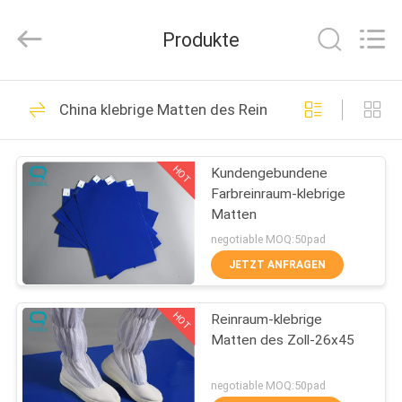
Qiangsheng
Clean
Technology
Produkte
Co.,Ltd.
All
Rights
Reserved.
HAUS
148
China klebrige Matten des Reinraumes
Reinraum-
PRODUKTE
Abwischen
HOT
Kundengebundene
Farbreinraum-klebrige
ÜBER
Matten
UNS
negotiable MOQ:50pad
JETZT ANFRAGEN
85
FABRIK-
Cleanroom-
HOT
Reinraum-klebrige
AUSFLUG
Matten des Zoll-26x45
Fingerschutz
QUALITÄTSKONTROLLE
negotiable MOQ:50pad