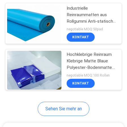
Industrielle
27
Reinraummatten aus
Statisches
Rollgummi Anti-statisch
Anti-Staub
negotiable MOQ:50pad
Antigewebe
KONTAKT
Hochklebrige Reinraum
Klebrige Matte Blaue
Polyester-Bodenmatten
27
24x36 Zoll
negotiable MOQ:100 Rollen
KONTAKT
Cleanroom-Papier
Sehen Sie mehr an