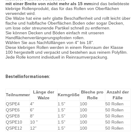
mit einer Breite von nicht mehr als 15 mm
sind das beliebteste
klebrige Rollenprodukt, das für das Rollen von Oberflächen
verwendet wird.
Die Walze hat eine sehr glatte Beschaffenheit und rollt leicht über
flache und halbflache Oberflächen.Boden oder sogar Decken,
um lose oder streunende Partikel schnell zu entfernen.
Sie können Decken und Böden einfach mit unseren
Handflächenverlängerungspfosten rollen.
Wählen Sie aus Nachfülllängen von 4" bis 18".
Diese klebrigen Rollen werden in einem Reinraum der Klasse
100 hergestellt und verpackt und bestehen aus reinem Polyfilm.
Jede Rolle kommt individuell in Reinraumverpackung.
Bestellinformationen:
Länge der
Bleche pro
Anzahl der
Teilnummer
Kerngröße
Walze
Rolle
Fälle
QSPE4
4"
1.5"
100
50 Rollen
QSPE6
6"
1.5"
100
50 Rollen
QSPE8
8"
1.5"
100
50 Rollen
QSPE10
10 "
1.5"
100
50 Rollen
QSPE12
12"
1.5"
100
50 Rollen