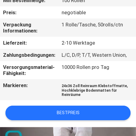
Min Bestellmenge:
100 Rollen
TRETEN
Preis:
negotiable
SIE
Verpackung
1 Rolle/Tasche, 50rolls/ctn
Informationen:
MIT
UNS
Lieferzeit:
2-10 Werktage
IN
Zahlungsbedingungen:
L/C, D/P, T/T, Western Union,
VERBINDUNG
Versorgungsmaterial-
10000 Rollen pro Tag
Fähigkeit:
NACHRICHTEN
Markieren:
,
24x36 Zoll Reinraum Klebstoffmatte
Hochklebrige Bodenmatten für
Reinräume
FORDERN
SIE
BESTPREIS
EIN
ZITAT