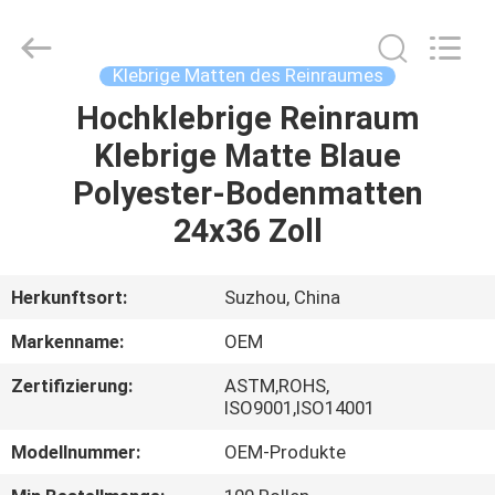
Qiangsheng
Clean
Technology
Co.,Ltd.
All
Klebrige Matten des Reinraumes
Rights
Reserved.
Hochklebrige Reinraum
HAUS
Klebrige Matte Blaue
PRODUKTE
Polyester-Bodenmatten
24x36 Zoll
ÜBER
UNS
Herkunftsort:
Suzhou, China
Markenname:
OEM
FABRIK-
Zertifizierung:
ASTM,ROHS,
AUSFLUG
ISO9001,ISO14001
Modellnummer:
OEM-Produkte
QUALITÄTSKONTROLLE