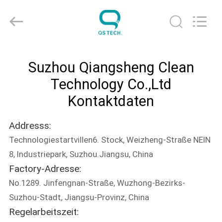
Qiangsheng
Clean
Technology
Co.,Ltd.
All
Rights
Reserved.
HAUS
Suzhou Qiangsheng Clean
PRODUKTE
Technology Co.,Ltd
Kontaktdaten
ÜBER
Addresss:
UNS
Technologiestartvillen6. Stock, Weizheng-Straße NEIN
8, Industriepark, Suzhou.Jiangsu, China
FABRIK-
Factory-Adresse:
AUSFLUG
No.1289. Jinfengnan-Straße, Wuzhong-Bezirks-
Suzhou-Stadt, Jiangsu-Provinz, China
QUALITÄTSKONTROLLE
Regelarbeitszeit: