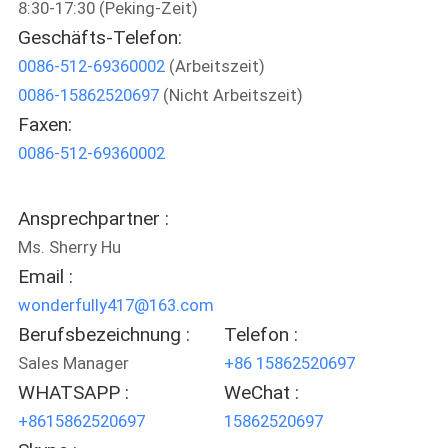
8:30-17:30 (Peking-Zeit)
Geschäfts-Telefon:
TRETEN
0086-512-69360002
(Arbeitszeit)
SIE
0086-15862520697
(Nicht Arbeitszeit)
MIT
Faxen:
UNS
0086-512-69360002
IN
VERBINDUNG
Ansprechpartner :
Ms. Sherry Hu
NACHRICHTEN
Email :
wonderfully417@163.com
Berufsbezeichnung :
Telefon :
FORDERN
Sales Manager
+86 15862520697
SIE
WHATSAPP :
WeChat :
EIN
+8615862520697
15862520697
ZITAT