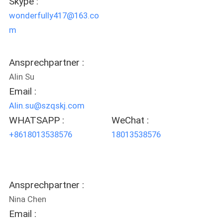
Skype :
wonderfully417@163.co
SITEMAP
m
PRIVACY
Ansprechpartner :
POLICY
Alin Su
Email :
Alin.su@szqskj.com
WHATSAPP :
WeChat :
+8618013538576
18013538576
Ansprechpartner :
Nina Chen
Email :