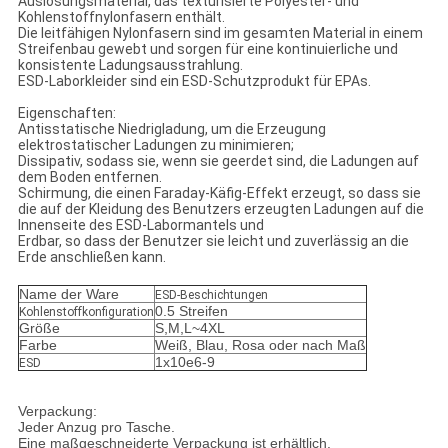
Auslösungsmaterial, das texturisierte Polyester- und
Kohlenstoffnylonfasern enthält.
Die leitfähigen Nylonfasern sind im gesamten Material in einem
Streifenbau gewebt und sorgen für eine kontinuierliche und
konsistente Ladungsausstrahlung.
ESD-Laborkleider sind ein ESD-Schutzprodukt für EPAs.
Eigenschaften:
Antisstatische Niedrigladung, um die Erzeugung
elektrostatischer Ladungen zu minimieren;
Dissipativ, sodass sie, wenn sie geerdet sind, die Ladungen auf
dem Boden entfernen.
Schirmung, die einen Faraday-Käfig-Effekt erzeugt, so dass sie
die auf der Kleidung des Benutzers erzeugten Ladungen auf die
Innenseite des ESD-Labormantels und
Erdbar, so dass der Benutzer sie leicht und zuverlässig an die
Erde anschließen kann.
Name der Ware
ESD-Beschichtungen
0.5 Streifen
Kohlenstoffkonfiguration
Größe
S,M,L~4XL
Farbe
Weiß, Blau, Rosa oder nach Maß
1x10e6-9
ESD
Verpackung:
Jeder Anzug pro Tasche.
Eine maßgeschneiderte Verpackung ist erhältlich.