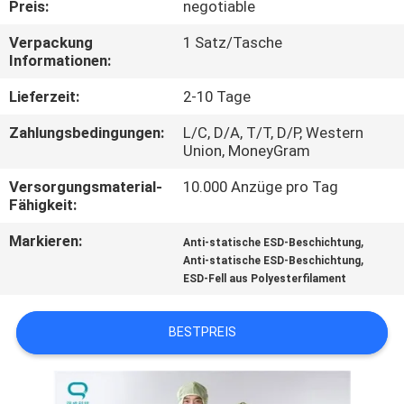
Preis:
negotiable
TRETEN
Verpackung
1 Satz/Tasche
Informationen:
SIE
MIT
Lieferzeit:
2-10 Tage
UNS
Zahlungsbedingungen:
L/C, D/A, T/T, D/P, Western
Union, MoneyGram
IN
Versorgungsmaterial-
10.000 Anzüge pro Tag
VERBINDUNG
Fähigkeit:
Markieren:
,
Anti-statische ESD-Beschichtung
NACHRICHTEN
,
Anti-statische ESD-Beschichtung
ESD-Fell aus Polyesterfilament
FORDERN
BESTPREIS
SIE
EIN
ZITAT