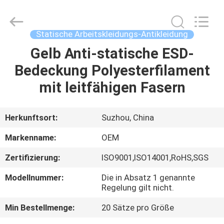
Qiangsheng
Clean
Technology
Co.,Ltd.
All
Statische Arbeitskleidungs-Antikleidung
Rights
Reserved.
Gelb Anti-statische ESD-
HAUS
Bedeckung Polyesterfilament
PRODUKTE
mit leitfähigen Fasern
ÜBER
Herkunftsort:
Suzhou, China
UNS
Markenname:
OEM
Zertifizierung:
ISO9001,ISO14001,RoHS,SGS
FABRIK-
Modellnummer:
Die in Absatz 1 genannte
AUSFLUG
Regelung gilt nicht.
Min Bestellmenge:
20 Sätze pro Größe
QUALITÄTSKONTROLLE