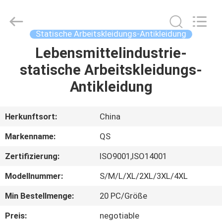
Qiangsheng
Clean
Technology
Co.,Ltd.
All
Statische Arbeitskleidungs-Antikleidung
Rights
Reserved.
Lebensmittelindustrie-
HAUS
statische Arbeitskleidungs-
PRODUKTE
Antikleidung
ÜBER
Herkunftsort:
China
UNS
Markenname:
QS
Zertifizierung:
ISO9001,ISO14001
FABRIK-
Modellnummer:
S/M/L/XL/2XL/3XL/4XL
AUSFLUG
Min Bestellmenge:
20 PC/Größe
QUALITÄTSKONTROLLE
Preis:
negotiable