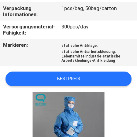
Verpackung
1pcs/bag, 50bag/carton
TRETEN
Informationen:
SIE
Versorgungsmaterial-
300pcs/day
MIT
Fähigkeit:
UNS
Markieren:
,
statische Antiklage
,
statische Antiarbeitskleidung
IN
Lebensmittelindustrie-statische
Arbeitskleidungs-Antikleidung
VERBINDUNG
BESTPREIS
NACHRICHTEN
FORDERN
SIE
EIN
ZITAT