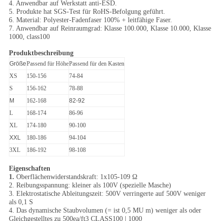
4. Anwendbar auf Werkstatt anti-ESD.
5. Produkte hat SGS-Test für RoHS-Befolgung geführt.
6. Material: Polyester-Fadenfaser 100% + leitfähige Faser.
7. Anwendbar auf Reinraumgrad: Klasse 100.000, Klasse 10.000, Klasse
1000, class100
Produktbeschreibung
Größe
Passend für Höhe
Passend für den Kasten
XS
150-156
74-84
S
156-162
78-88
M
162-168
82-92
L
168-174
86-96
XL
174-180
90-100
XXL
180-186
94-104
3XL
186-192
98-108
Eigenschaften
1.
Oberflächenwiderstandskraft: 1x105-109 Ω
2. Reibungsspannung: kleiner als 100V (spezielle Masche)
3. Elektrostatische Ableitungszeit: 500V verringerte auf 500V weniger
als 0,1 S
4. Das dynamische Staubvolumen (= ist 0,5 MU m) weniger als oder
Gleichgestelltes zu 500ea/ft3 CLASS100 | 1000