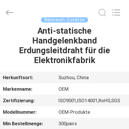
Qiangsheng
Clean
Technology
Co.,Ltd.
All
Reinraum-Zusätze
Rights
Reserved.
Anti-statische
HAUS
Handgelenkband
PRODUKTE
Erdungsleitdraht für die
Elektronikfabrik
ÜBER
UNS
Herkunftsort:
Suzhou, China
Markenname:
OEM
FABRIK-
Zertifizierung:
ISO9001,ISO14001,RoHS,SGS
AUSFLUG
Modellnummer:
OEM-Produkte
QUALITÄTSKONTROLLE
Min Bestellmenge:
300pairs