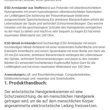
Komponenten arbeitet, sicher geerdet wird.
ESD-Armbänder aus Stoffen
sind aus Polyester mit silberbeschichtetem
Nylongewebe mit einem hypoallergenen silberbeschichteten Nylonfaden
zur Leitfähigkeit.Die Isolierung der Polyurethanspule bietet eine
ausgezeichnete Speicherleistung.Ein drehbarer Bananenhaken erhöht die
Lebensdauer der Spule und verhindert Schnurverwicklungen. Das weiche
Gewebe und die geschwungene Schnalle des Handgelenks ermöglichen
es der Haut zu atmen und macht es sehr bequem zu tragen.Es hat einen
maximalen Widerstand von 160 Ohm..
ESD-Metall-Armbänder
sind hochwertige ESD-Armbänder mit einem
hochwertigen Metall-Armband mit einer isolierenden Außenfläche und einer
Edelstahl-Innenfläche und einem Spulenkabel.mit einer Breite von mehr als
20 mm,Ein kürzerer, drehbarer Bananenstock verlängert die Lebensdauer
der Spirale, verhindert Schnurverwicklungen und passt zu den meisten
Bänken.Es verwendet hochleitendes Kupfersulfid-Nylon-Garn für die
Leitfähigkeit und hat einen maximalen Widerstand von 160 Ohm.
Anwendungen:
Luft- und Raumfahrtmontage, Computerbetreiber,
Elektronikmontage und -reparatur und Solarindustrie.
1. Produkthandbuch:
Der antistatische Handgelenksriemen ist eine
Schutzeinrichtung, die am menschlichen Handgelenk
getragen wird, um die auf dem menschlichen Körper
angesammelte elektrostatische Ladung freizusetzen.