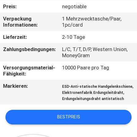
Preis:
negotiable
TRETEN
Verpackung
1 Mehrzwecktasche/Paar,
SIE
Informationen:
1pc/card
MIT
Lieferzeit:
2-10 Tage
UNS
Zahlungsbedingungen:
L/C, T/T, D/P, Western Union,
IN
MoneyGram
VERBINDUNG
Versorgungsmaterial-
10000 Paare pro Tag
Fähigkeit:
NACHRICHTEN
Markieren:
,
ESD-Anti-statische Handgelenkschiene
,
Elektronenfabrik Erdungsleitdraht
Erdungsleitungsdraht antistatisch
FORDERN
SIE
BESTPREIS
EIN
ZITAT