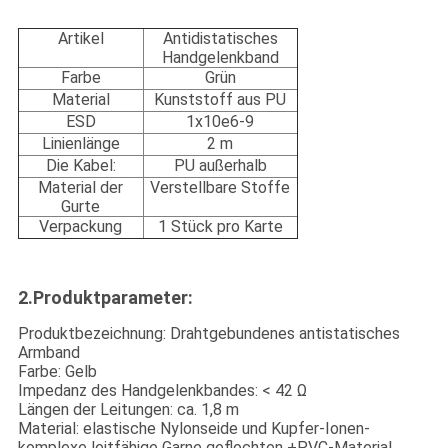
Artikel
Antidistatisches
Handgelenkband
Farbe
Grün
Material
Kunststoff aus PU
ESD
1x10e6-9
Linienlänge
2 m
Die Kabel:
PU außerhalb
Material der
Verstellbare Stoffe
Gurte
Verpackung
1 Stück pro Karte
2.Produktparameter:
Produktbezeichnung: Drahtgebundenes antistatisches
Armband
Farbe: Gelb
Impedanz des Handgelenkbandes: < 42 Ω
Längen der Leitungen: ca. 1,8 m
Material: elastische Nylonseide und Kupfer-Ionen-
komplexe leitfähige Garne geflochten +PVC-Material