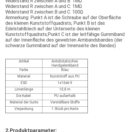
Widerstand R zwischen A und B: 1MΩ
Widerstand R zwischen A und C: 1MΩ
Widerstand R zwischen B und C: 100Ω
Anmerkung: Punkt A ist die Schraube auf der Oberfläche
des kleinen Kunststoffquadrats; Punkt B ist das
Edelstahlblech auf der Unterseite des kleinen
Kunststoffquadrats;Punkt C ist der leitfähige Gummiband
auf der Innenfläche des gewebten Armbandsbandes (der
schwarze Gummiband auf der Innenseite des Bandes)
Artikel
Antidistatisches
Handgelenkband
Farbe
Blau
Material
Kunststoff aus PU
ESD
1x10e6-9
Linienlänge
10,8 m
Die Kabel:
PU außerhalb
Material der Gurte
Verstellbare Stoffe
Verpackung
1 Stück pro Karte
2.Produktparameter: