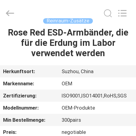
Qiangsheng
Clean
Technology
Co.,Ltd.
All
Reinraum-Zusätze
Rights
Reserved.
Rose Red ESD-Armbänder, die
HAUS
für die Erdung im Labor
PRODUKTE
verwendet werden
ÜBER
Herkunftsort:
Suzhou, China
UNS
Markenname:
OEM
Zertifizierung:
ISO9001,ISO14001,RoHS,SGS
FABRIK-
Modellnummer:
OEM-Produkte
AUSFLUG
Min Bestellmenge:
300pairs
QUALITÄTSKONTROLLE
Preis:
negotiable