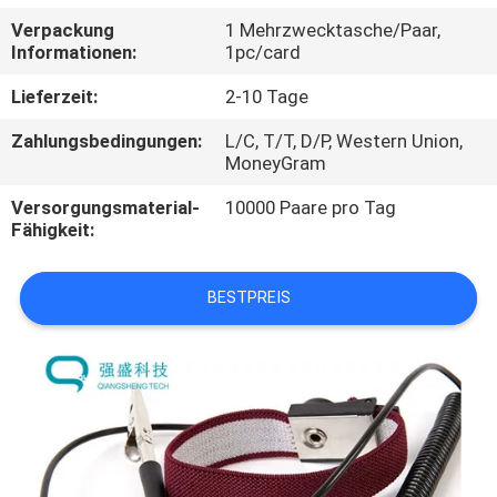
Verpackung
1 Mehrzwecktasche/Paar,
TRETEN
Informationen:
1pc/card
SIE
Lieferzeit:
2-10 Tage
MIT
Zahlungsbedingungen:
L/C, T/T, D/P, Western Union,
UNS
MoneyGram
IN
Versorgungsmaterial-
10000 Paare pro Tag
Fähigkeit:
VERBINDUNG
BESTPREIS
NACHRICHTEN
FORDERN
SIE
EIN
ZITAT