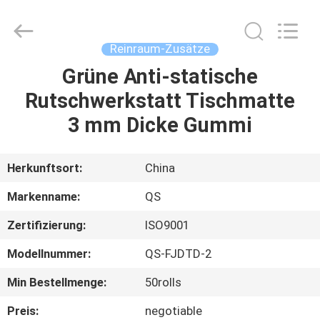
Qiangsheng
Clean
Technology
Co.,Ltd.
All
Reinraum-Zusätze
Rights
Reserved.
Grüne Anti-statische
HAUS
Rutschwerkstatt Tischmatte
PRODUKTE
3 mm Dicke Gummi
ÜBER
Herkunftsort:
China
UNS
Markenname:
QS
Zertifizierung:
ISO9001
FABRIK-
Modellnummer:
QS-FJDTD-2
AUSFLUG
Min Bestellmenge:
50rolls
QUALITÄTSKONTROLLE
Preis:
negotiable