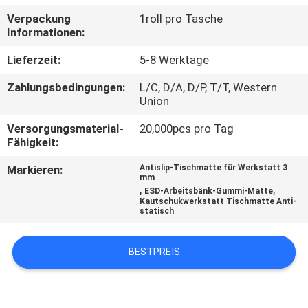
Verpackung
1roll pro Tasche
TRETEN
Informationen:
SIE
Lieferzeit:
5-8 Werktage
MIT
Zahlungsbedingungen:
L/C, D/A, D/P, T/T, Western
UNS
Union
IN
Versorgungsmaterial-
20,000pcs pro Tag
Fähigkeit:
VERBINDUNG
Markieren:
Antislip-Tischmatte für Werkstatt 3
mm
NACHRICHTEN
,
,
ESD-Arbeitsbänk-Gummi-Matte
Kautschukwerkstatt Tischmatte Anti-
statisch
FORDERN
BESTPREIS
SIE
EIN
ZITAT