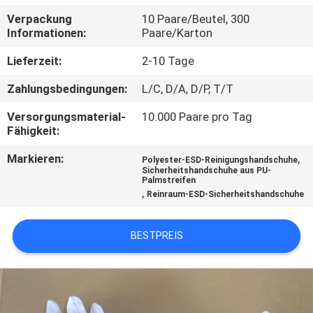
Verpackung
10 Paare/Beutel, 300
TRETEN
Informationen:
Paare/Karton
SIE
Lieferzeit:
2-10 Tage
MIT
Zahlungsbedingungen:
L/C, D/A, D/P, T/T
UNS
Versorgungsmaterial-
10.000 Paare pro Tag
IN
Fähigkeit:
VERBINDUNG
Markieren:
,
Polyester-ESD-Reinigungshandschuhe
Sicherheitshandschuhe aus PU-
Palmstreifen
NACHRICHTEN
,
Reinraum-ESD-Sicherheitshandschuhe
FORDERN
BESTPREIS
SIE
EIN
ZITAT