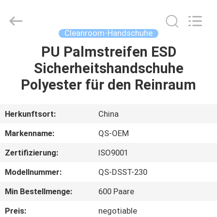
Qiangsheng
Clean
Technology
Co.,Ltd.
All
Cleanroom-Handschuhe
Rights
Reserved.
PU Palmstreifen ESD
HAUS
Sicherheitshandschuhe
PRODUKTE
Polyester für den Reinraum
ÜBER
Herkunftsort:
China
UNS
Markenname:
QS-OEM
Zertifizierung:
ISO9001
FABRIK-
Modellnummer:
QS-DSST-230
AUSFLUG
Min Bestellmenge:
600 Paare
QUALITÄTSKONTROLLE
Preis:
negotiable