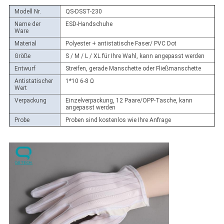
Modell Nr.
QS-DSST-230
Name der
ESD-Handschuhe
Ware
Material
Polyester + antistatische Faser/ PVC Dot
Größe
S / M / L / XL für Ihre Wahl, kann angepasst werden
Entwurf
Streifen, gerade Manschette oder Fließmanschette
Antistatischer
1*10 6-8 Ω
Wert
Verpackung
Einzelverpackung, 12 Paare/OPP-Tasche, kann
angepasst werden
Probe
Proben sind kostenlos wie Ihre Anfrage