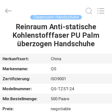
Qiangsheng
Clean
Technology
Co.,Ltd.
All
Cleanroom-Handschuhe
Rights
Reserved.
Reinraum Anti-statische
HAUS
Kohlenstofffaser PU Palm
PRODUKTE
überzogen Handschuhe
ÜBER
Herkunftsort:
China
UNS
Markenname:
QS
Zertifizierung:
ISO9001
FABRIK-
Modellnummer:
QS-TZST-24
AUSFLUG
Min Bestellmenge:
500 Paare
QUALITÄTSKONTROLLE
Preis:
negotiable