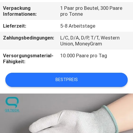
Verpackung
1 Paar pro Beutel, 300 Paare
TRETEN
Informationen:
pro Tonne
SIE
Lieferzeit:
5-8 Arbeitstage
MIT
Zahlungsbedingungen:
L/C, D/A, D/P, T/T, Western
UNS
Union, MoneyGram
IN
Versorgungsmaterial-
10.000 Paare pro Tag
Fähigkeit:
VERBINDUNG
BESTPREIS
NACHRICHTEN
FORDERN
SIE
EIN
ZITAT