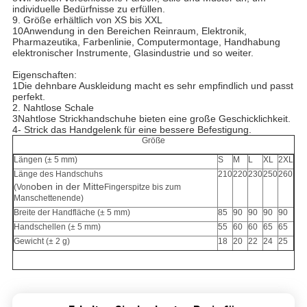
individuelle Bedürfnisse zu erfüllen.
9. Größe erhältlich von XS bis XXL
10Anwendung in den Bereichen Reinraum, Elektronik,
Pharmazeutika, Farbenlinie, Computermontage, Handhabung
elektronischer Instrumente, Glasindustrie und so weiter.
Eigenschaften:
1Die dehnbare Auskleidung macht es sehr empfindlich und passt
perfekt.
2. Nahtlose Schale
3Nahtlose Strickhandschuhe bieten eine große Geschicklichkeit.
4- Strick das Handgelenk für eine bessere Befestigung.
Größe
Längen (± 5 mm)
S
M
L
XL
2XL
Länge des Handschuhs
210
220
230
250
260
oben in der Mitte
(Von
Fingerspitze bis zum
Manschettenende)
Breite der Handfläche (± 5 mm)
85
90
90
90
90
Handschellen (± 5 mm)
55
60
60
65
65
Gewicht (± 2 g)
18
20
22
24
25