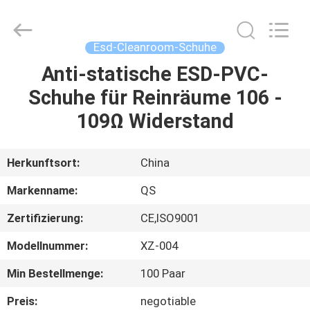
Qiangsheng
Clean
Technology
Co.,Ltd.
All
Esd-Cleanroom-Schuhe
Rights
Reserved.
Anti-statische ESD-PVC-
HAUS
Schuhe für Reinräume 106 -
PRODUKTE
109Ω Widerstand
ÜBER
Herkunftsort:
China
UNS
Markenname:
QS
Zertifizierung:
CE,ISO9001
FABRIK-
Modellnummer:
XZ-004
AUSFLUG
Min Bestellmenge:
100 Paar
QUALITÄTSKONTROLLE
Preis:
negotiable