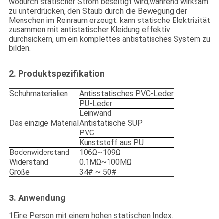
wodurch statischer Strom beseitigt wird,während wirksam
zu unterdrücken, den Staub durch die Bewegung der
Menschen im Reinraum erzeugt. kann statische Elektrizität
zusammen mit antistatischer Kleidung effektiv
durchsickern, um ein komplettes antistatisches System zu
bilden.
2. Produktspezifikation
Schuhmaterialien
Antisstatisches PVC-Leder
PU-Leder
Leinwand
Das einzige Material
Antistatische SUP
PVC
Kunststoff aus PU
Bodenwiderstand
106Ω~109Ω
Widerstand
0.1MΩ~100MΩ
Größe
34# ~ 50#
3. Anwendung
1Eine Person mit einem hohen statischen Index.