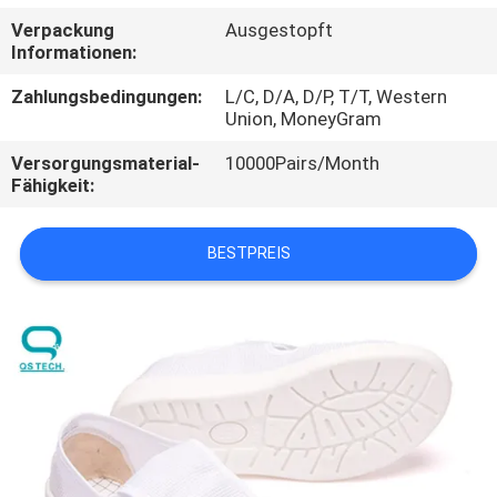
Verpackung
Ausgestopft
TRETEN
Informationen:
SIE
Zahlungsbedingungen:
L/C, D/A, D/P, T/T, Western
MIT
Union, MoneyGram
UNS
Versorgungsmaterial-
10000Pairs/Month
Fähigkeit:
IN
VERBINDUNG
BESTPREIS
NACHRICHTEN
FORDERN
SIE
EIN
ZITAT