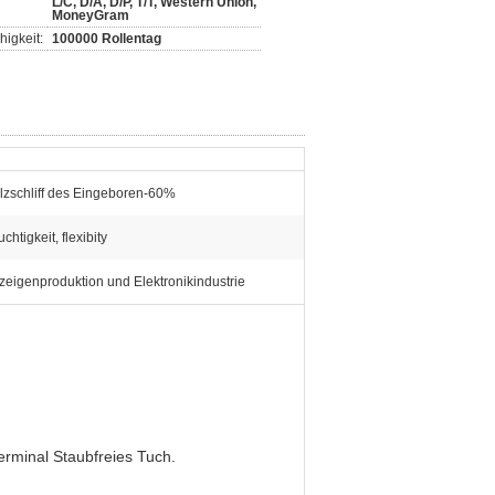
L/C, D/A, D/P, T/T, Western Union,
MoneyGram
igkeit:
100000 Rollentag
lzschliff des Eingeboren-60%
chtigkeit, flexibity
zeigenproduktion und Elektronikindustrie
rminal Staubfreies Tuch.