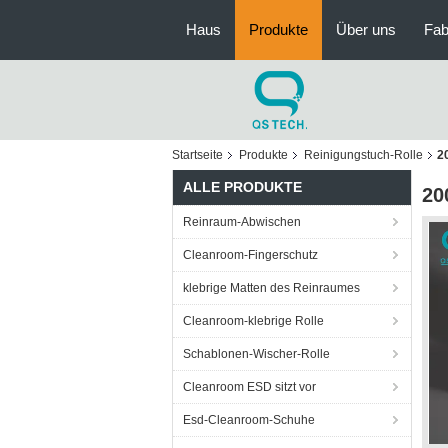
Haus
Produkte
Über uns
Fab
Startseite
Produkte
Reinigungstuch-Rolle
2
ALLE PRODUKTE
20
Reinraum-Abwischen
Cleanroom-Fingerschutz
klebrige Matten des Reinraumes
Cleanroom-klebrige Rolle
Schablonen-Wischer-Rolle
Cleanroom ESD sitzt vor
Esd-Cleanroom-Schuhe