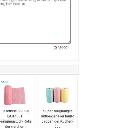
(
0
/ 3000)
Fusselfreie 55GSM
Super saugfähiger
ISO14001
antibakterieller fauler
einigungstuch-Rolle
Lappen der Küchen-
der weichen
55g