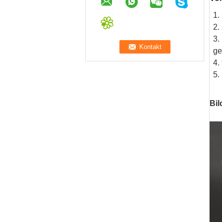
1.
2.
3.
ge
4.
5.
Bil