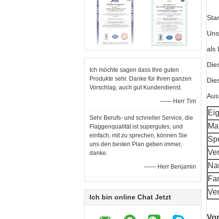
Sta
Uns
als
Die
Ich möchte sagen dass Ihre guten
Produkte sehr. Danke für Ihren ganzen
Die
Vorschlag, auch gut Kundendienst.
Aus
—— Herr Tim
Eig
Sehr Berufs- und schneller Service, die
Mat
Flaggenqualität ist supergutes, und
einfach, mit zu sprechen, können Sie
Spe
uns den besten Plan geben immer,
Ve
danke.
Nam
—— Herr Benjamin
Far
Ve
Ich bin online Chat Jetzt
Vor