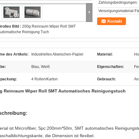
Zahlungsbedingungen:
Versorgungsmaterial-Fäh
Kontakt
roßes Bild :
200g Reinraum Wiper Roll SMT
Automatische Reinigung Tuch
me des Artikels:
Industrielles Abwischen-Papier
Material:
Ho
rbe:
Blau, Weiß
Eigenschaften:
Feu
rpackung:
4 Rollen/Karton
Gebrauch:
An
g Reinraum Wiper Roll SMT Automatisches Reinigungstuch
schreibung:
erial ist Mircrofiber, Spc:200mm*50m, SMT automatisches Reinigungste
aschalldichtungskante, die Dimension ist flexibel.