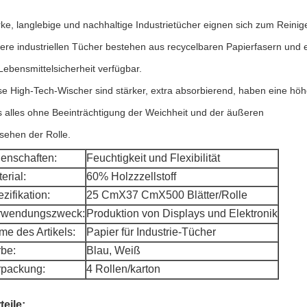
rke, langlebige und nachhaltige Industrietücher eignen sich zum Reinig
ere industriellen Tücher bestehen aus recycelbaren Papierfasern und es 
 Lebensmittelsicherheit verfügbar.
se High-Tech-Wischer sind stärker, extra absorbierend, haben eine höh
s alles ohne Beeinträchtigung der Weichheit und der äußeren
sehen der Rolle.
enschaften:
Feuchtigkeit und Flexibilität
erial:
60% Holzzzellstoff
zifikation:
25 CmX37 CmX500 Blätter/Rolle
rwendungszweck:
Produktion von Displays und Elektronik
e des Artikels:
Papier für Industrie-Tücher
be:
Blau, Weiß
rpackung:
4 Rollen/karton
teile: