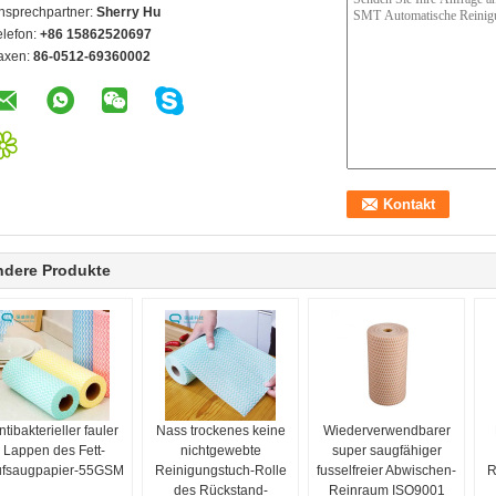
nsprechpartner:
Sherry Hu
elefon:
+86 15862520697
axen:
86-0512-69360002
ndere Produkte
ntibakterieller fauler
Nass trockenes keine
Wiederverwendbarer
Lappen des Fett-
nichtgewebte
super saugfähiger
fsaugpapier-55GSM
Reinigungstuch-Rolle
fusselfreier Abwischen-
R
des Rückstand-
Reinraum ISO9001