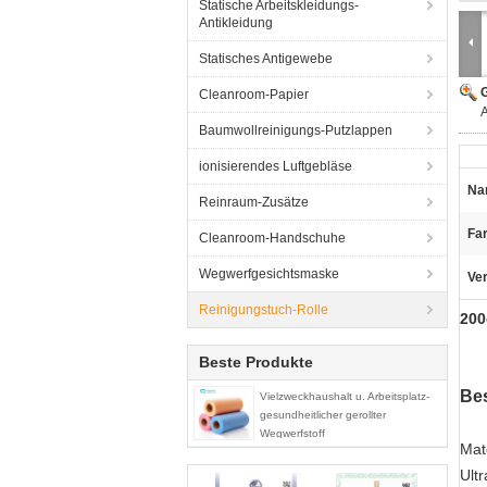
Statische Arbeitskleidungs-
Antikleidung
Statisches Antigewebe
G
Cleanroom-Papier
Baumwollreinigungs-Putzlappen
ionisierendes Luftgebläse
Na
Reinraum-Zusätze
Fa
Cleanroom-Handschuhe
Wegwerfgesichtsmaske
Ve
Reinigungstuch-Rolle
200
Beste Produkte
Be
Vielzweckhaushalt u. Arbeitsplatz-
gesundheitlicher gerollter
Wegwerfstoff
Mat
Ultr