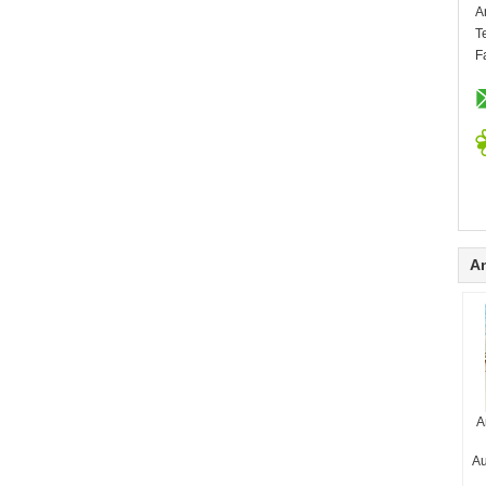
A
T
F
A
A
Au