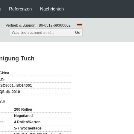
g
Referenzen
Nachrichten
Vertrieb & Support：
86-0512-69360002
Go
nigung Tuch
China
QS
ISO9001, ISO14001
QS-djz-0010
AGB:
200 Rollen
Negotiated
en:
4 Rollen/Karton
5-7 Wochentage