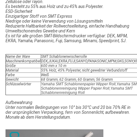
Zellulose oder rayon.
Es besteht zu 55% aus Holz und zu 45% aus Polyester.
ESD-Sicherheit
Einzigartiger Stoff von SMT Express
Niedrige oder keine Verwendung von Lösungsmitteln
Reduzierte Haltbarkeit der Rollwechselleitung, einfache Handhabung
Umweltschonendes Gewebe und Kern
Es ist für alle großen SMT-Bildschirmdrucker verfügbar: DEK, MPM,
EKRA, Yamaha, Panasonic, Fuji, Samsung, Minami, Speedprint, SJ.
Name der Ware
SMT Schablonenwischerrolle
Maschinenkompatibel
DEK,JUKAI,EKRA,FUJI,SANYO,PANASONIC,MPM,GKG,SONY,
Größe
600 mm x 10 m
Material
55% Holz, 45% Polyester, nicht gewebter Verbundstoff
Farbe
Weiß
Gewicht
68 Gramm, 62 Gramm, 60 Gramm, 56 Gramm
Schlüsselwörter
Yamaha SMT Schablonenpapier Wipper Roll,Yamaha SM
Schablonenreinigung Wipper Papier Roll,Yamaha SMT
Schablonenreinigung Roll
Aufbewahrung
Unter normalen Bedingungen von 10° bis 30°C und 20 bis 70% RE in
der ursprünglichen Verpackung, fern von Sonnenlicht, aufbewahren.
Monate ab dem Herstellungsdatum.