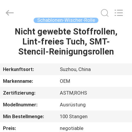
Qiangsheng
Clean
Technology
Co.,Ltd.
All
Schablonen-Wischer-Rolle
Rights
Reserved.
Nicht gewebte Stoffrollen,
HAUS
Lint-freies Tuch, SMT-
PRODUKTE
Stencil-Reinigungsrollen
ÜBER
Herkunftsort:
Suzhou, China
UNS
Markenname:
OEM
Zertifizierung:
ASTM,ROHS
FABRIK-
Modellnummer:
Ausrüstung
AUSFLUG
Min Bestellmenge:
100 Stangen
QUALITÄTSKONTROLLE
Preis:
negotiable