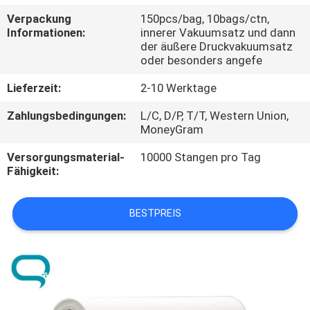
Verpackung
150pcs/bag, 10bags/ctn,
TRETEN
Informationen:
innerer Vakuumsatz und dann
der äußere Druckvakuumsatz
SIE
oder besonders angefe
MIT
Lieferzeit:
2-10 Werktage
UNS
Zahlungsbedingungen:
L/C, D/P, T/T, Western Union,
IN
MoneyGram
VERBINDUNG
Versorgungsmaterial-
10000 Stangen pro Tag
Fähigkeit:
NACHRICHTEN
BESTPREIS
FORDERN
SIE
EIN
ZITAT