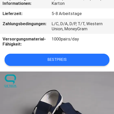
Informationen:
Karton
TRETEN
Lieferzeit:
5-8 Arbeitstage
SIE
Zahlungsbedingungen:
L/C, D/A, D/P, T/T, Western
MIT
Union, MoneyGram
UNS
Versorgungsmaterial-
1000pairs/day
Fähigkeit:
IN
VERBINDUNG
BESTPREIS
NACHRICHTEN
FORDERN
SIE
EIN
ZITAT