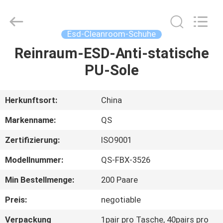
Qiangsheng
Clean
Technology
Co.,Ltd.
All
Esd-Cleanroom-Schuhe
Rights
Reserved.
Reinraum-ESD-Anti-statische
HAUS
PU-Sole
PRODUKTE
Herkunftsort:
China
ÜBER
Markenname:
QS
UNS
Zertifizierung:
ISO9001
Modellnummer:
QS-FBX-3526
FABRIK-
AUSFLUG
Min Bestellmenge:
200 Paare
Preis:
negotiable
QUALITÄTSKONTROLLE
Verpackung
1pair pro Tasche, 40pairs pro