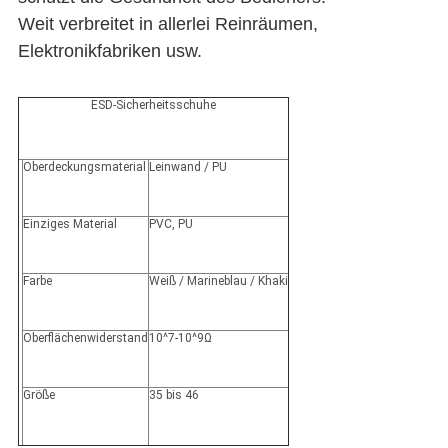
Weit verbreitet in allerlei Reinräumen,
Elektronikfabriken usw.
ESD-Sicherheitsschuhe
Oberdeckungsmaterial
Leinwand / PU
Einziges Material
PVC, PU
Farbe
Weiß / Marineblau / Khaki
Oberflächenwiderstand
10^7-10^9Ω
Größe
35 bis 46