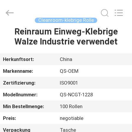
Qiangsheng
Clean
Technology
Co.,Ltd.
All
Cleanroom-klebrige Rolle
Rights
Reserved.
Reinraum Einweg-Klebrige
HAUS
Walze Industrie verwendet
PRODUKTE
Herkunftsort:
China
ÜBER
Markenname:
QS-OEM
UNS
Zertifizierung:
ISO9001
Modellnummer:
QS-NCGT-1228
FABRIK-
AUSFLUG
Min Bestellmenge:
100 Rollen
Preis:
negotiable
QUALITÄTSKONTROLLE
Verpackung
Tasche