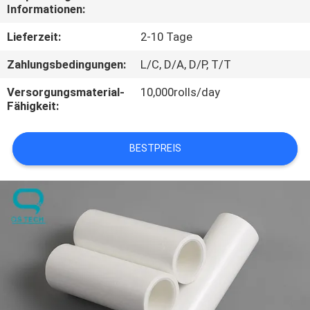
Informationen:
TRETEN
Lieferzeit:
2-10 Tage
SIE
Zahlungsbedingungen:
L/C, D/A, D/P, T/T
MIT
Versorgungsmaterial-
10,000rolls/day
UNS
Fähigkeit:
IN
VERBINDUNG
BESTPREIS
NACHRICHTEN
FORDERN
SIE
EIN
ZITAT