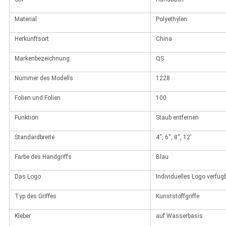
Material
Polyethylen
Herkunftsort
China
Markenbezeichnung
QS
Nummer des Modells
1228
Folien und Folien
100
Funktion
Staub entfernen
Standardbreite
4'', 6'', 8'', 12'
Farbe des Handgriffs
Blau
Das Logo
Individuelles Logo verfüg
Typ des Griffes
Kunststoffgriffe
Kleber
auf Wasserbasis