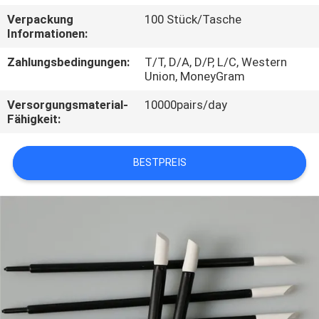
Verpackung
100 Stück/Tasche
TRETEN
Informationen:
SIE
Zahlungsbedingungen:
T/T, D/A, D/P, L/C, Western
MIT
Union, MoneyGram
UNS
Versorgungsmaterial-
10000pairs/day
Fähigkeit:
IN
VERBINDUNG
BESTPREIS
NACHRICHTEN
FORDERN
SIE
EIN
ZITAT