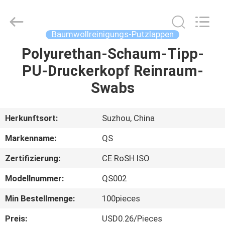
Qiangsheng
Clean
Technology
Co.,Ltd.
All
Baumwollreinigungs-Putzlappen
Rights
Reserved.
Polyurethan-Schaum-Tipp-
HAUS
PU-Druckerkopf Reinraum-
PRODUKTE
Swabs
ÜBER
Herkunftsort:
Suzhou, China
UNS
Markenname:
QS
Zertifizierung:
CE RoSH ISO
FABRIK-
Modellnummer:
QS002
AUSFLUG
Min Bestellmenge:
100pieces
QUALITÄTSKONTROLLE
Preis:
USD0.26/Pieces