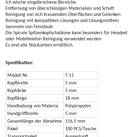
Ich wische eingebrochene Bereiche.
Entfernung von überschüssigen Materialien und Schutt
Reinigung von sich kreuzenden Oberflächen und Gelenken
Reinigung mit kompatiblen Lösungen und Lösungsmitteln
Sammeln von Feinstaub
Die Spirale Spitzenkopfschablone kann besonders für Headset
oder Mobiltelefon Reinigung verwendet werden
Es sind alle Stückzahlen erhältlich.
Spezifikation:
Modell Nr.
T-11
Kopfbreite
5 mm
Kopfdicke
5 mm
Kopflänge
18 mm
Handhabung von Materia
Polypropylen
Handgriffbreite
5 mm
Gesamtlänge der Abnahme
116.5 mm
Paket
100 PCS/Tasche
Transportpaket
Ausgestopft