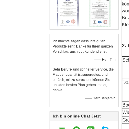
kön
wod
Bew
Kle
Ich möchte sagen dass Ihre guten
2.
Produkte sehr. Danke für Ihren ganzen
Vorschlag, auch gut Kundendienst.
—— Herr Tim
Sc
Sehr Berufs- und schneller Service, die
Flaggenqualität ist supergutes, und
einfach, mit zu sprechen, können Sie
Das
uns den besten Plan geben immer,
danke.
—— Herr Benjamin
Bo
Wi
Ich bin online Chat Jetzt
Gr