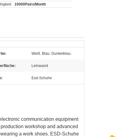
igkeit:
10000Pairs/Month
rbe:
Weiß. Blau. Dunkelblau.
erfläche:
Leinwand
p:
Esd-Schuhe
, electronic communication equipment
try production workshop and advanced
ile wearing a work shoes. ESD-Schuhe