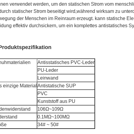
nen verwendet werden, um den statischen Strom vom menschlich
urch statischer Strom beseitigt wird,während wirksam zu unter
egung der Menschen im Reinraum erzeugt. kann statische Elekt
idung effektiv durchsickern, um ein komplettes antistatisches S
 Produktspezifikation
huhmaterialien
Antisstatisches PVC-Leder
PU-Leder
Leinwand
 einzige Material
Antistatische SUP
PVC
Kunststoff aus PU
denwiderstand
106Ω~109Ω
derstand
0.1MΩ~100MΩ
öße
34# ~ 50#