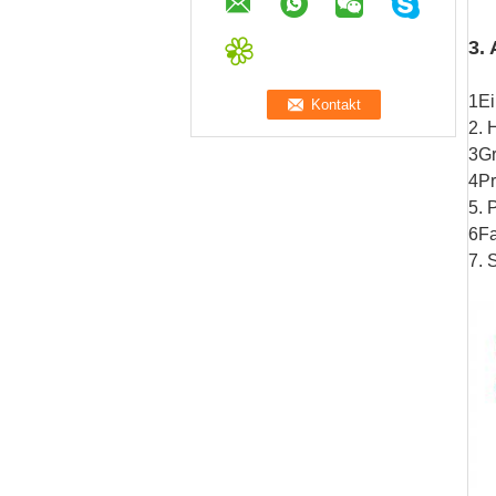
3.
1Ei
2. 
3Gr
4Pr
5. 
6Fa
7. 