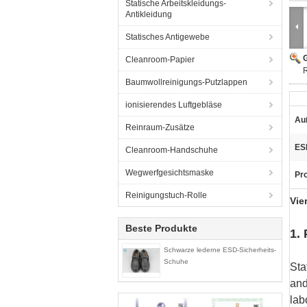
Statische Arbeitskleidungs-
Antikleidung
Statisches Antigewebe
G
Cleanroom-Papier
Baumwollreinigungs-Putzlappen
ionisierendes Luftgebläse
Au
Reinraum-Zusätze
ES
Cleanroom-Handschuhe
Wegwerfgesichtsmaske
Pr
Reinigungstuch-Rolle
Vie
Beste Produkte
1.
Schwarze lederne ESD-Sicherheits-
Schuhe
Sta
and
lab