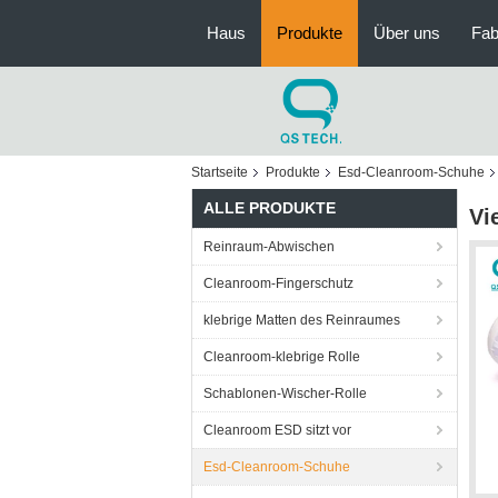
Haus
Produkte
Über uns
Fab
Startseite
Produkte
Esd-Cleanroom-Schuhe
ALLE PRODUKTE
Vi
Reinraum-Abwischen
Cleanroom-Fingerschutz
klebrige Matten des Reinraumes
Cleanroom-klebrige Rolle
Schablonen-Wischer-Rolle
Cleanroom ESD sitzt vor
Esd-Cleanroom-Schuhe