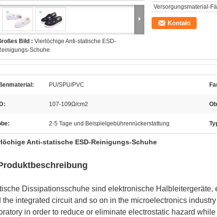
Versorgungsmaterial-Fäh
Kontakt
roßes Bild :
Vierlöchige Anti-statische ESD-
Reinigungs-Schuhe
ßenmaterial:
PU/SPU/PVC
Fa
D:
107-109Ω/cm2
Ob
obe:
2-5 Tage und Beispielgebührenrückerstattung
Ty
rlöchige Anti-statische ESD-Reinigungs-Schuhe
 Produktbeschreibung
tische Dissipationsschuhe sind elektronische Halbleitergeräte
 the integrated circuit and so on in the microelectronics indus
oratory in order to reduce or eliminate electrostatic hazard wh