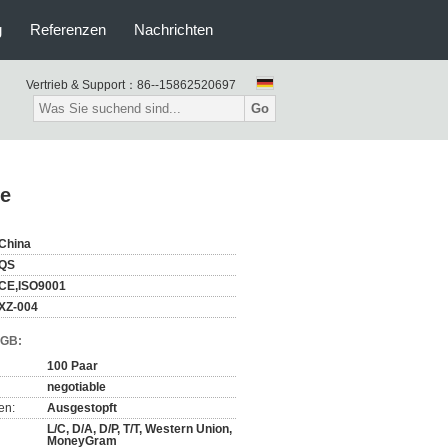
g
Referenzen
Nachrichten
Vertrieb & Support：
86--15862520697
Go
he
China
QS
CE,ISO9001
XZ-004
AGB:
100 Paar
negotiable
en:
Ausgestopft
L/C, D/A, D/P, T/T, Western Union,
MoneyGram