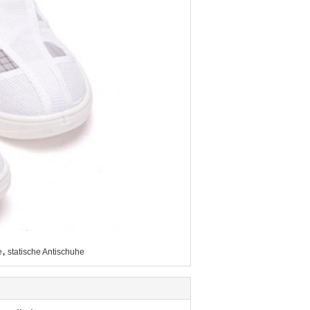
,
e
statische Antischuhe