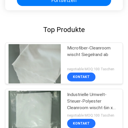
Fortsetzen
Top Produkte
Microfiber-Cleanroom
wischt Siegelrand ab
negotiable MOQ:100 Taschen
KONTAKT
Industrielle Umwelt-
Steuer-Polyester
Cleanroom wischt 6in x
6in 100 PCS ab
negotiable MOQ:100 Taschen
KONTAKT