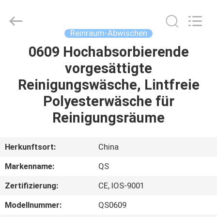
Qiangsheng
Clean
Technology
Co.,Ltd.
All
Reinraum-Abwischen
Rights
Reserved.
0609 Hochabsorbierende
HAUS
vorgesättigte
PRODUKTE
Reinigungswäsche, Lintfreie
Polyesterwäsche für
ÜBER
Reinigungsräume
UNS
Herkunftsort:
China
FABRIK-
Markenname:
QS
AUSFLUG
Zertifizierung:
CE, IOS-9001
QUALITÄTSKONTROLLE
Modellnummer:
QS0609