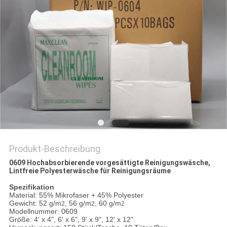
SITEMAP
PRIVACY
POLICY
Produkt-Beschreibung
0609 Hochabsorbierende vorgesättigte Reinigungswäsche,
Lintfreie Polyesterwäsche für Reinigungsräume
Spezifikation
Material: 55% Mikrofaser + 45% Polyester
Gewicht: 52 g/m
, 56 g/m
, 60 g/m
2
2
2
Modellnummer: 0609
Größe: 4' x 4", 6' x 6", 9' x 9", 12' x 12"