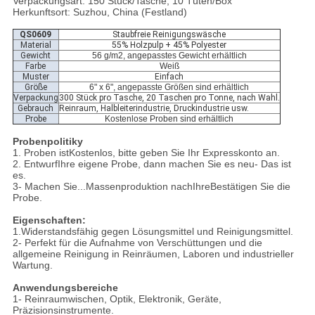
Verpackungsart: 150 Stück/Tasche, 10 Tüten/Box
Herkunftsort: Suzhou, China (Festland)
QS0609
Staubfreie Reinigungswäsche
Material
55% Holzpulp + 45% Polyester
Gewicht
56 g/m2, angepasstes Gewicht erhältlich
Farbe
Weiß
Muster
Einfach
Größe
6" x 6", angepasste Größen sind erhältlich
Verpackung
300 Stück pro Tasche, 20 Taschen pro Tonne, nach Wahl.
Gebrauch
Reinraum, Halbleiterindustrie, Druckindustrie usw.
Probe
Kostenlose Proben sind erhältlich
Probenpolitik
y
1
. Proben
ist
Kostenlos, bitte geben Sie Ihr Expresskonto an.
2
. Entwurf
Ihre eigene Probe, dann machen Sie es neu
- Das ist
es.
3
- Machen Sie...
Massenproduktion nach
Ihre
Bestätigen Sie die
Probe.
Eigenschaften:
1.Widerstandsfähig gegen Lösungsmittel und Reinigungsmittel.
2- Perfekt für die Aufnahme von Verschüttungen und die
allgemeine Reinigung in Reinräumen, Laboren und industrieller
Wartung.
Anwendungsbereiche
1- Reinraumwischen, Optik, Elektronik, Geräte,
Präzisionsinstrumente.