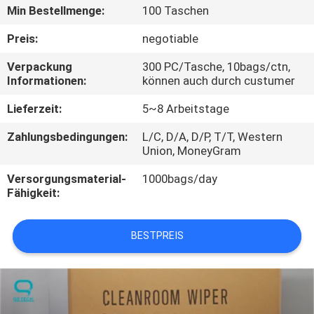
Min Bestellmenge:
100 Taschen
TRETEN
Preis:
negotiable
SIE
Verpackung
300 PC/Tasche, 10bags/ctn,
MIT
Informationen:
können auch durch custumer
UNS
Lieferzeit:
5~8 Arbeitstage
IN
Zahlungsbedingungen:
L/C, D/A, D/P, T/T, Western
VERBINDUNG
Union, MoneyGram
Versorgungsmaterial-
1000bags/day
NACHRICHTEN
Fähigkeit:
FORDERN
BESTPREIS
SIE
EIN
ZITAT