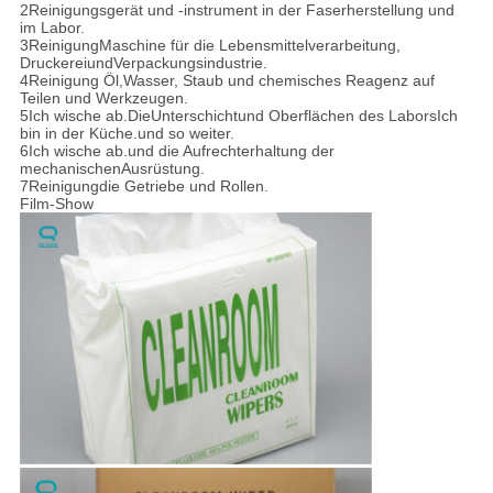
2Reinigungsgerät und -instrument in der Faserherstellung und
im Labor.
3
Reinigung
Maschine für die Lebensmittelverarbeitung,
Druckerei
und
Verpackungsindustrie.
4
Reinigung
Öl,
Wasser, Staub und chemisches Reagenz auf
Teilen und Werkzeugen.
5
Ich wische ab.
Die
Unterschicht
und Oberflächen des Labors
Ich
bin in der Küche.
und so weiter.
6
Ich wische ab.
und die Aufrechterhaltung der
mechanischen
Ausrüstung
.
7
Reinigung
die Getriebe und Rollen.
Film-Show