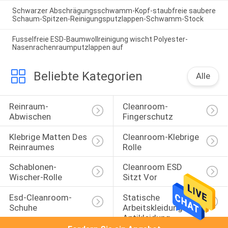
Schwarzer Abschrägungsschwamm-Kopf-staubfreie saubere
Schaum-Spitzen-Reinigungsputzlappen-Schwamm-Stock
Fusselfreie ESD-Baumwollreinigung wischt Polyester-
Nasenrachenraumputzlappen auf
Beliebte Kategorien
Alle
Reinraum-
Cleanroom-
Abwischen
Fingerschutz
Klebrige Matten Des 
Cleanroom-Klebrige 
Reinraumes
Rolle
Schablonen-
Cleanroom ESD 
Wischer-Rolle
Sitzt Vor
Esd-Cleanroom-
Statische 
Schuhe
Arbeitskleidungs-
Antikleidung