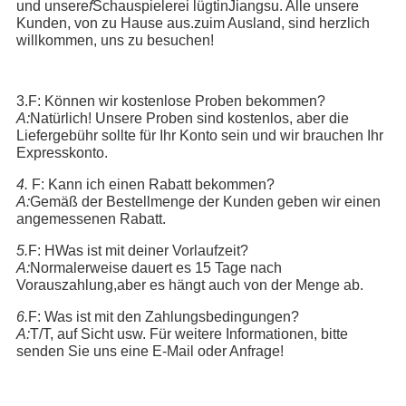
und unsere
f
Schauspielerei lügt
in
Jiangsu. Alle unsere
Kunden, von zu Hause aus.
zu
im Ausland, sind herzlich
willkommen, uns zu besuchen!
3.
F: Können wir kostenlose Proben bekommen?
A:
Natürlich! Unsere Proben sind kostenlos, aber die
Liefergebühr sollte für Ihr Konto sein und wir brauchen Ihr
Expresskonto.
4
.
F: Kann ich einen Rabatt bekommen?
A:
Gemäß der Bestellmenge der Kunden geben wir einen
angemessenen Rabatt.
5
.
F: H
Was ist mit deiner Vorlaufzeit?
A:
Normalerweise dauert es 15 Tage nach
Vorauszahlung,aber es hängt auch von der Menge ab
.
6
.
F: Was ist mit den Zahlungsbedingungen?
A:
T/T, auf Sicht usw. Für weitere Informationen, bitte
senden Sie uns eine E-Mail oder Anfrage!