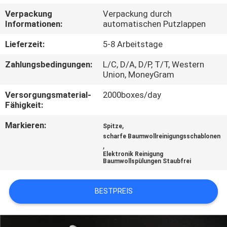
Verpackung
Verpackung durch
TRETEN
Informationen:
automatischen Putzlappen
SIE
Lieferzeit:
5-8 Arbeitstage
MIT
Zahlungsbedingungen:
L/C, D/A, D/P, T/T, Western
UNS
Union, MoneyGram
IN
Versorgungsmaterial-
2000boxes/day
Fähigkeit:
VERBINDUNG
Markieren:
,
Spitze
scharfe Baumwollreinigungsschablonen
NACHRICHTEN
,
Elektronik Reinigung
Baumwollspülungen Staubfrei
FORDERN
SIE
BESTPREIS
EIN
ZITAT