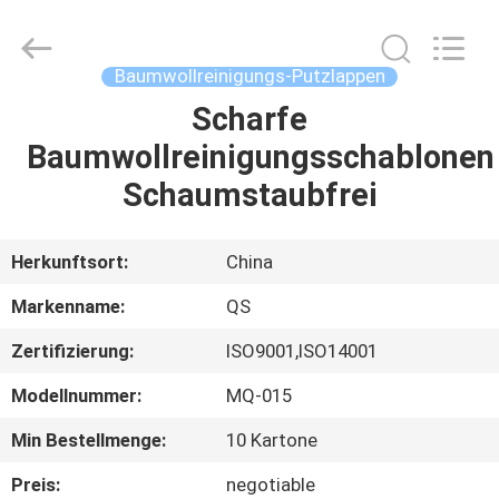
Qiangsheng
Clean
Technology
Co.,Ltd.
All
Baumwollreinigungs-Putzlappen
Rights
Reserved.
Scharfe
HAUS
Baumwollreinigungsschablonen
PRODUKTE
Schaumstaubfrei
ÜBER
Herkunftsort:
China
UNS
Markenname:
QS
Zertifizierung:
ISO9001,ISO14001
FABRIK-
Modellnummer:
MQ-015
AUSFLUG
Min Bestellmenge:
10 Kartone
QUALITÄTSKONTROLLE
Preis:
negotiable