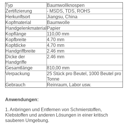
Typ
Baumwollknospen
Zertifizierung
- MSDS, TDS, ROHS
Herkunftsort
Jiangsu, China
Kopfmaterial
Baumwolle
Handgelenkmaterial
Papier
Kopflänge
110,00 mm
Kopfbreite
4.70 mm
Kopfdicke
4.70 mm
Handgriffbreite
2.46 mm
Dicke der
2.46 mm
Handgriffe
Gesamtlänge
810,00 mm
Verpackung
25 Stück pro Beutel, 1000 Beutel pro
Tonne
Gebrauch
Reinraum, Labor usw.
Anwendungen:
1. Anbringen und Entfernen von Schmierstoffen,
Klebstoffen und anderen Lösungen in einer kritisch
sauberen Umgebung.