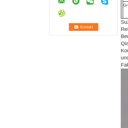
Gr
Suz
Re
Ber
Qia
Ko
und
Fa