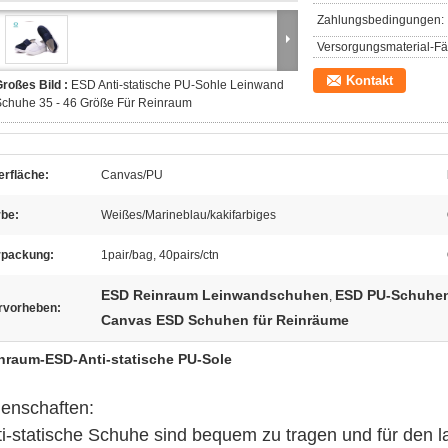
Zahlungsbedingungen:
Versorgungsmaterial-Fäh
Kontakt
roßes Bild :
ESD Anti-statische PU-Sohle Leinwand
chuhe 35 - 46 Größe Für Reinraum
erfläche:
Canvas/PU
rbe:
Weißes/Marineblau/kakifarbiges
rpackung:
1pair/bag, 40pairs/ctn
ESD Reinraum Leinwandschuhen
ESD PU-Schuhen
,
rvorheben:
Canvas ESD Schuhen für Reinräume
nraum-ESD-Anti-statische PU-Sole
genschaften:
i-statische Schuhe sind bequem zu tragen und für den la