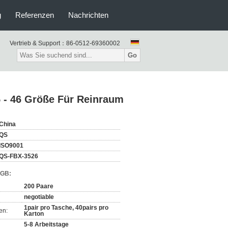
g
Referenzen
Nachrichten
Vertrieb & Support：
86-0512-69360002
Go
 - 46 Größe Für Reinraum
China
QS
ISO9001
QS-FBX-3526
AGB:
200 Paare
negotiable
1pair pro Tasche, 40pairs pro
en:
Karton
5-8 Arbeitstage