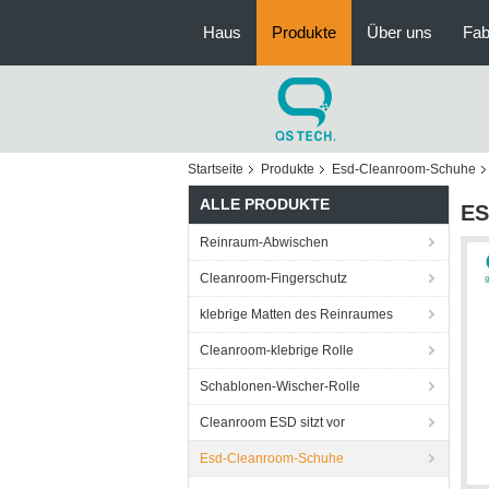
Haus
Produkte
Über uns
Fab
Startseite
Produkte
Esd-Cleanroom-Schuhe
ALLE PRODUKTE
ES
Reinraum-Abwischen
Cleanroom-Fingerschutz
klebrige Matten des Reinraumes
Cleanroom-klebrige Rolle
Schablonen-Wischer-Rolle
Cleanroom ESD sitzt vor
Esd-Cleanroom-Schuhe