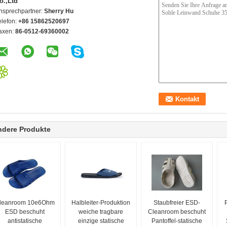
o.,Ltd
nsprechpartner:
Sherry Hu
elefon:
+86 15862520697
axen:
86-0512-69360002
ndere Produkte
leanroom 10e6Ohm
Halbleiter-Produktion
Staubfreier ESD-
ESD beschuht
weiche tragbare
Cleanroom beschuht
antistatische
einzige statische
Pantoffel-statische