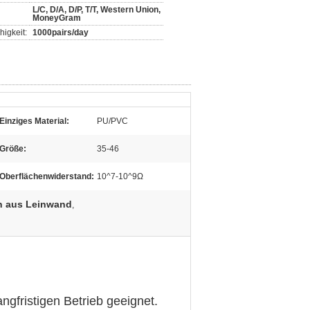
L/C, D/A, D/P, T/T, Western Union,
MoneyGram
igkeit:
1000pairs/day
Einziges Material:
PU/PVC
Größe:
35-46
Oberflächenwiderstand:
10^7-10^9Ω
 aus Leinwand
,
ngfristigen Betrieb geeignet.