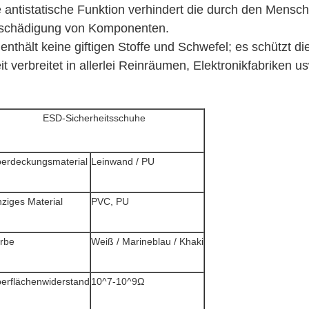
 antistatische Funktion verhindert die durch den Mensch
schädigung von Komponenten.
enthält keine giftigen Stoffe und Schwefel; es schützt 
t verbreitet in allerlei Reinräumen, Elektronikfabriken u
ESD-Sicherheitsschuhe
erdeckungsmaterial
Leinwand / PU
nziges Material
PVC, PU
rbe
Weiß / Marineblau / Khaki
erflächenwiderstand
10^7-10^9Ω