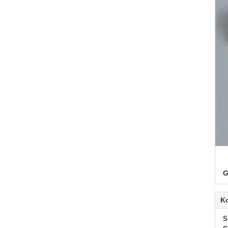
G
K
S