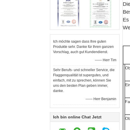
Die
Be
Es 
Wei
Ich möchte sagen dass Ihre guten
Produkte sehr. Danke für Ihren ganzen
Vorschlag, auch gut Kundendienst.
—— Herr Tim
Ob
Sehr Berufs- und schneller Service, die
Flaggenqualität ist supergutes, und
einfach, mit zu sprechen, können Sie
Ei
uns den besten Plan geben immer,
danke.
—— Herr Benjamin
Fa
Ich bin online Chat Jetzt
Ob