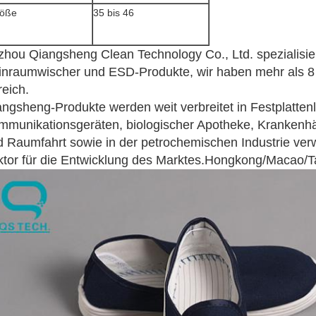
öße
35 bis 46
hou Qiangsheng Clean Technology Co., Ltd. spezialisier
inraumwischer und ESD-Produkte, wir haben mehr als 8 
eich.
ngsheng-Produkte werden weit verbreitet in Festplattenl
mmunikationsgeräten, biologischer Apotheke, Krankenhäu
 Raumfahrt sowie in der petrochemischen Industrie verwe
ktor für die Entwicklung des Marktes.Hongkong/Macao/