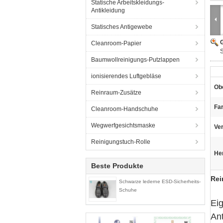
Statische Arbeitskleidungs-
Antikleidung
Statisches Antigewebe
G
Cleanroom-Papier
S
Baumwollreinigungs-Putzlappen
ionisierendes Luftgebläse
Ob
Reinraum-Zusätze
Fa
Cleanroom-Handschuhe
Wegwerfgesichtsmaske
Ve
Reinigungstuch-Rolle
He
Beste Produkte
Rei
Schwarze lederne ESD-Sicherheits-
Schuhe
Ei
Ant